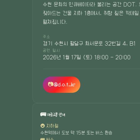
수원 문화의 인큐베이터라 불리는 공간 DOT.
잦아드는 건물 지하 1층에서, 취향 짙은 칵테일
펼쳐집니다.
주소
경기 수원시 팔달구 화서문로 32번길 4, B1
공연 일시
2026년 1월 17일 (토) 18:00 - 20:00
📷
@d.o.t_kr
🚌 대중교통 안내
🚇 지하철
수원역에서 도보 약 15분 또는 버스 환승
🚌 버스