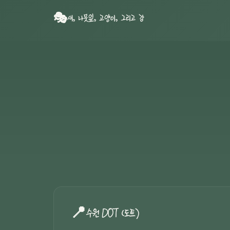
🎭
새, 나뭇잎, 고양이, 그리고 강
📍
수원 DOT (도트)