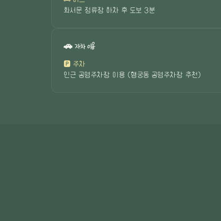
화서문 정류장 하차 후 도보 3분
🚗 자차 이용
🅿️ 주차
인근 공영주차장 이용 (행궁동 공영주차장 추천)