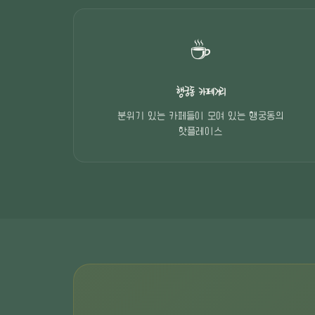
☕
행궁동 카페거리
분위기 있는 카페들이 모여 있는 행궁동의
핫플레이스